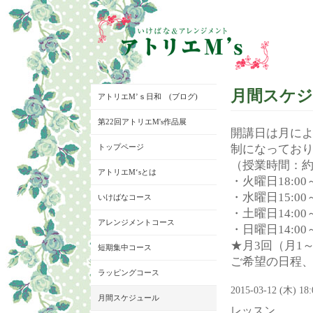
月間スケ
アトリエM’ｓ日和 (ブログ)
第22回アトリエM's作品展
開講日は月に
トップページ
制になってお
（授業時間：約
アトリエM‘sとは
・火曜日18:00～
・水曜日15:00～
いけばなコース
・土曜日14:00～
アレンジメントコース
・日曜日14:00～
★月3回（月1
短期集中コース
ご希望の日程
ラッピングコース
2015-03-12 (木) 18
月間スケジュール
レッスン