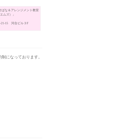
けばな＆アレンジメント教室
（エムズ）」
21-15 河合ビル３F
約制になっております。
。