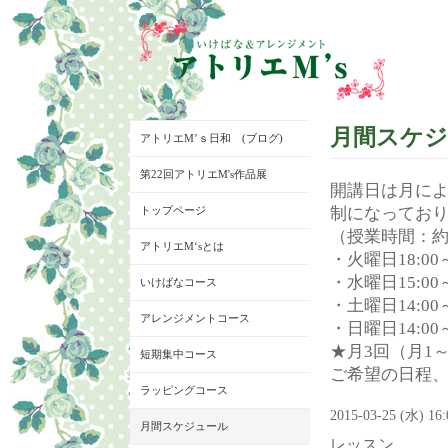
月間スケ
アトリエM’ｓ日和 (ブログ)
第22回アトリエM's作品展
開講日は月に
トップページ
制になってお
（授業時間：約
アトリエM‘sとは
・火曜日18:00～
・水曜日15:00～
いけばなコース
・土曜日14:00～
アレンジメントコース
・日曜日14:00～
★月3回（月1
短期集中コース
ご希望の日程
ラッピングコース
2015-03-25 (水) 16
月間スケジュール
レッスン