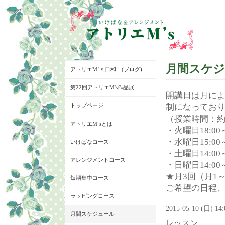
月間スケ
アトリエM’ｓ日和 (ブログ)
第22回アトリエM's作品展
開講日は月に
トップページ
制になってお
（授業時間：約
アトリエM‘sとは
・火曜日18:00～
・水曜日15:00～
いけばなコース
・土曜日14:00～
アレンジメントコース
・日曜日14:00～
★月3回（月1
短期集中コース
ご希望の日程
ラッピングコース
2015-05-10 (日) 14
月間スケジュール
レッスン