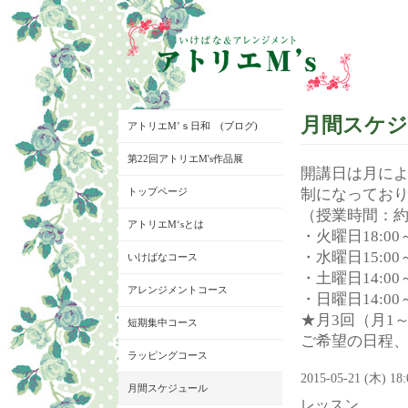
月間スケ
アトリエM’ｓ日和 (ブログ)
第22回アトリエM's作品展
開講日は月に
トップページ
制になってお
（授業時間：約
アトリエM‘sとは
・火曜日18:00～
・水曜日15:00～
いけばなコース
・土曜日14:00～
アレンジメントコース
・日曜日14:00～
★月3回（月1
短期集中コース
ご希望の日程
ラッピングコース
2015-05-21 (木) 18
月間スケジュール
レッスン