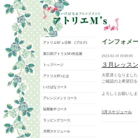
インフォメ
アトリエM’ｓ日和 (ブログ)
第22回アトリエM's作品展
2023-02-10 10:00:00
３月レッス
トップページ
大変遅くなりました
アトリエM‘sとは
ご確認の上希望日を
いけばなコース
よろしくお願いしま
アレンジメントコース
短期集中コース
3月スケジュール
ラッピングコース
月間スケジュール