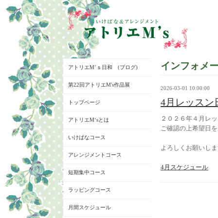
インフォメ
アトリエM’ｓ日和 (ブログ)
第22回アトリエM's作品展
2026-03-01 10:00:00
4月レッスン
トップページ
２０２６年４月レッ
アトリエM‘sとは
ご確認の上希望日を
いけばなコース
よろしくお願いしま
アレンジメントコース
4月スケジュール
短期集中コース
ラッピングコース
月間スケジュール